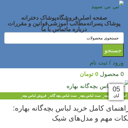
صفحه اصلی
فروشگاه
پوشاک دخترانه
پوشاک پسرانه
مطالب آموزشی
قوانین و مقررات
درباره ما
تماس با ما
جستجو
ورود / ثبت نام
0
محصول
0
تومان
05
07
05
02
01
06
03
05
08
05
,
,
,
,
انواع پوشاک بچه
ست لباس بچه
ست لباس بچه گانه
فروش لباس بچه
دی
تیر
دی
مهر
آبان
بهمن
بهمن
اسفند
شهریور
اردیبهشت
لباس کودکان
اهنمای کامل خرید لباس بچه‌گانه بهاره:
کات مهم و مدل‌های شیک